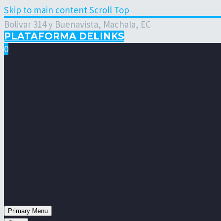
Skip to main content
Scroll Top
Bolivar 314 y Buenavista, Machala, EC
PLATAFORMA DELINKS
0
Primary Menu