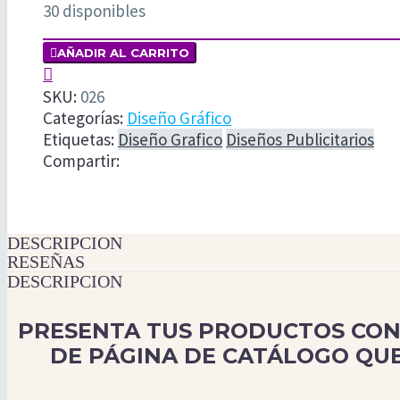
30 disponibles
DISEÑO

AÑADIR AL CARRITO
DE

PÁGINA
SKU:
026
DE
Categorías:
Diseño Gráfico
CATÁLOGO
Etiquetas:
Diseño Grafico
Diseños Publicitarios
cantidad
Compartir:
DESCRIPCION
RESEÑAS
DESCRIPCION
PRESENTA TUS PRODUCTOS CON 
DE PÁGINA DE CATÁLOGO QU