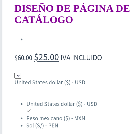
DISEÑO DE PÁGINA DE
CATÁLOGO
El
El
$
25.00
IVA INCLUIDO
$
60.00
precio
precio
original
actual
United States dollar ($) - USD
era:
es:
$60.00.
$25.00.
United States dollar ($) - USD
Peso mexicano ($) - MXN
Sol (S/) - PEN