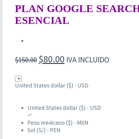
PLAN GOOGLE SEARC
ESENCIAL
El
El
$
80.00
IVA INCLUIDO
$
150.00
precio
precio
original
actual
United States dollar ($) - USD
era:
es:
$150.00.
$80.00.
United States dollar ($) - USD
Peso mexicano ($) - MXN
Sol (S/) - PEN