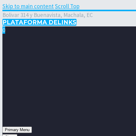
Skip to main content
Scroll Top
Bolivar 314 y Buenavista, Machala, EC
PLATAFORMA DELINKS
0
Primary Menu