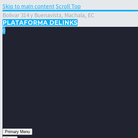
Skip to main content
Scroll Top
Bolivar 314 y Buenavista, Machala, EC
PLATAFORMA DELINKS
0
Primary Menu