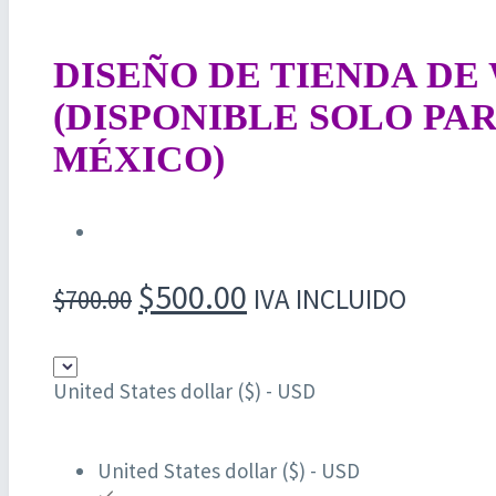
DISEÑO DE TIENDA DE
(DISPONIBLE SOLO PA
MÉXICO)
El
El
$
500.00
IVA INCLUIDO
$
700.00
precio
precio
original
actual
United States dollar ($) - USD
era:
es:
$700.00.
$500.00.
United States dollar ($) - USD