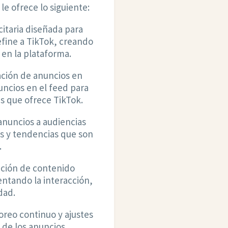
le ofrece lo siguiente:
citaria diseñada para
efine a TikTok, creando
en la plataforma.
ación de anuncios en
uncios en el feed para
as que ofrece TikTok.
 anuncios a audiencias
s y tendencias que son
.
ción de contenido
entando la interacción,
dad.
reo continuo y ajustes
 de los anuncios,