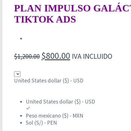
PLAN IMPULSO GALÁC
TIKTOK ADS
El
El
$
800.00
IVA INCLUIDO
$
1,200.00
precio
precio
original
actual
United States dollar ($) - USD
era:
es:
$1,200.00.
$800.00.
United States dollar ($) - USD
Peso mexicano ($) - MXN
Sol (S/) - PEN