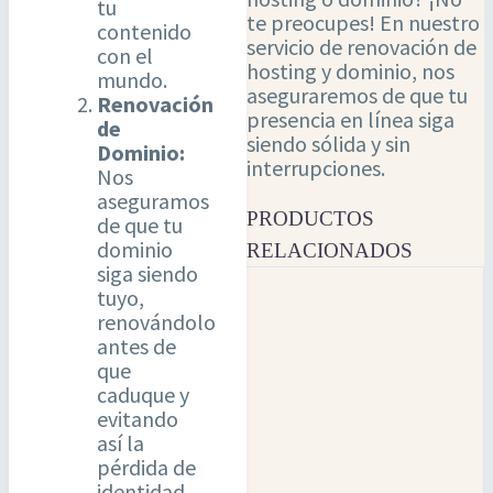
tu
te preocupes! En nuestro
contenido
servicio de renovación de
con el
hosting y dominio, nos
mundo.
aseguraremos de que tu
Renovación
presencia en línea siga
de
siendo sólida y sin
Dominio:
interrupciones.
Nos
aseguramos
PRODUCTOS
de que tu
dominio
RELACIONADOS
siga siendo
tuyo,
renovándolo
antes de
que
caduque y
evitando
así la
pérdida de
identidad