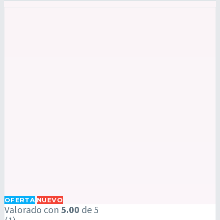
Web
OFERTA
NUEVO
Voyager
Valorado con
5.00
de 5
Personalizado