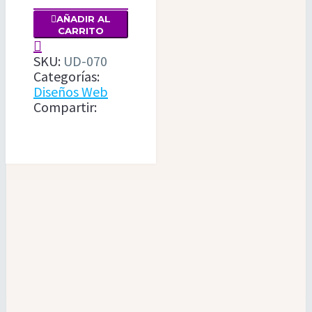
RENOVACIÓN

AÑADIR AL
DE
CARRITO
HOSTING

SKU:
UD-070
Y
Categorías:
DOMINIO
Diseños Web
PARA
Compartir:
SITIOS
WEB
BÁSICOS
cantidad