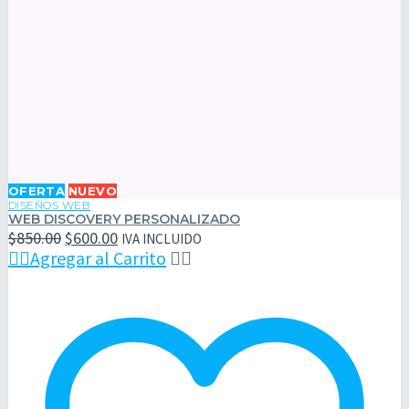
Web
OFERTA
NUEVO
Discovery
DISEÑOS WEB
WEB DISCOVERY PERSONALIZADO
Personalizado
El
El
$
850.00
$
600.00
IVA INCLUIDO
precio
precio

Agregar al Carrito


original
actual
era:
es:
$850.00.
$600.00.