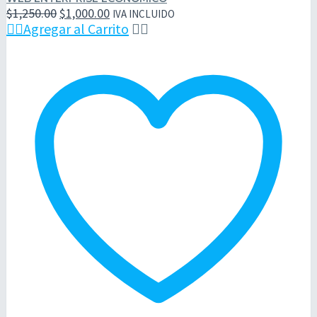
ECONÓMICO
El
El
$
1,250.00
$
1,000.00
IVA INCLUIDO
precio
precio

Agregar al Carrito


original
actual
era:
es:
$1,250.00.
$1,000.00.