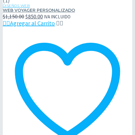
(1)
DISEÑOS WEB
WEB VOYAGER PERSONALIZADO
El
El
$
1,150.00
$
850.00
IVA INCLUIDO
precio
precio

Agregar al Carrito


original
actual
era:
es:
$1,150.00.
$850.00.